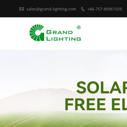

sales@grand-lighting.com
+86-757-89961559
