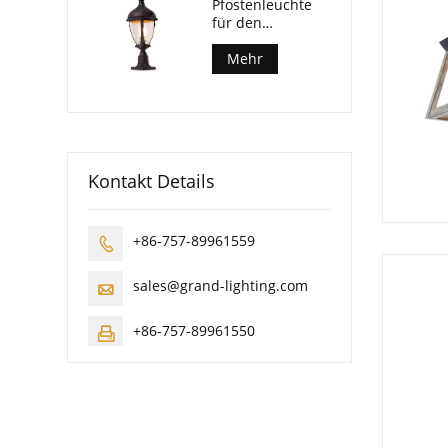
Pfostenleuchte
für den
Außenbereich
Mehr
Kontakt Details
+86-757-89961559

sales@grand-lighting.com

+86-757-89961550
