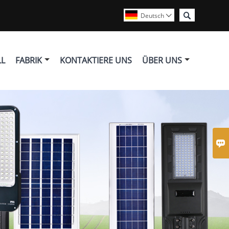

Deutsch

LL
FABRIK
KONTAKTIERE UNS
ÜBER UNS
