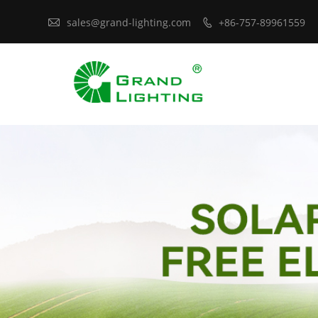

sales@grand-lighting.com
+86-757-89961559
