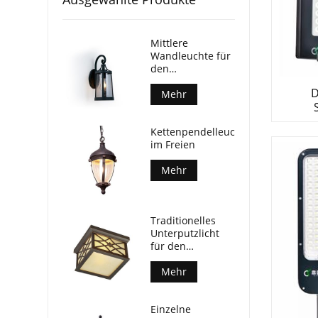
Mittlere
Wandleuchte für
den
Außenbereich
D
Mehr
Kettenpendelleuchte
im Freien
Mehr
Traditionelles
Unterputzlicht
für den
Außenbereich
Mehr
Einzelne