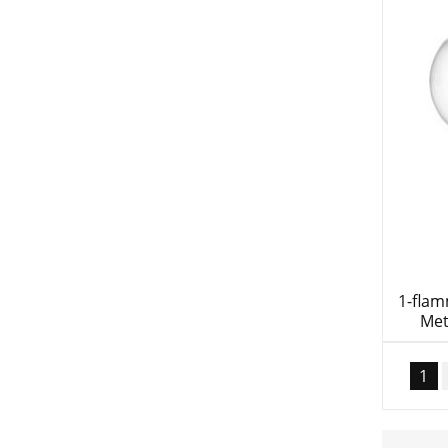
1-fla
Met
1