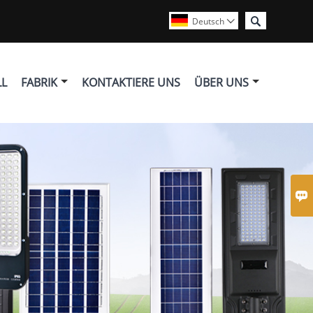

Deutsch

LL
FABRIK
KONTAKTIERE UNS
ÜBER UNS
