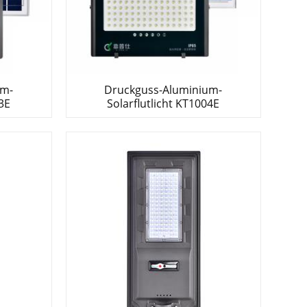
um-
Druckguss-Aluminium-
03E
Solarflutlicht KT1004E