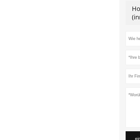
Ho
(i
ei