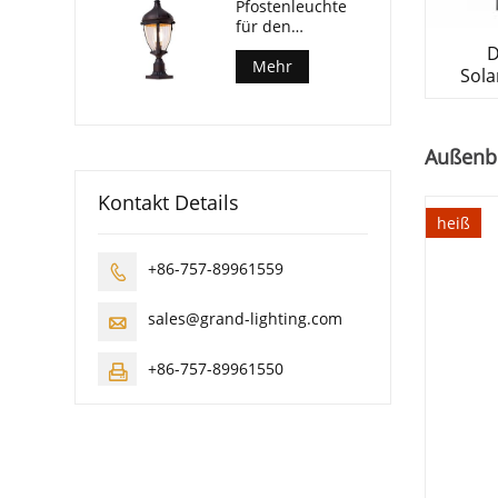
Pfostenleuchte
für den
Außenbereich
D
Mehr
Sola
Außenb
Kontakt Details
heiß
+86-757-89961559

sales@grand-lighting.com

+86-757-89961550
