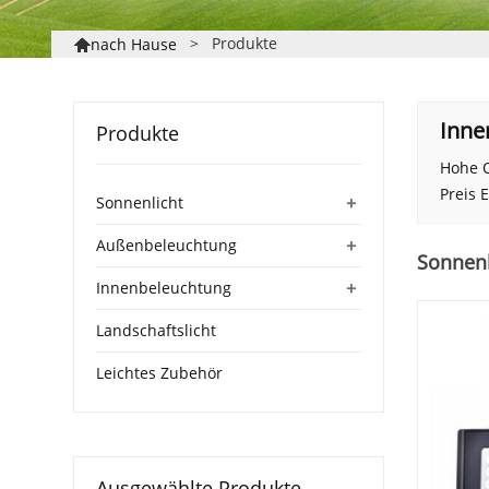
>
Produkte
nach Hause

Inne
Produkte
Hohe Q
Preis E
+
Sonnenlicht
+
Außenbeleuchtung
Sonnenl
+
Innenbeleuchtung
Landschaftslicht
Leichtes Zubehör
Ausgewählte Produkte