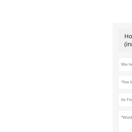
Ho
(i