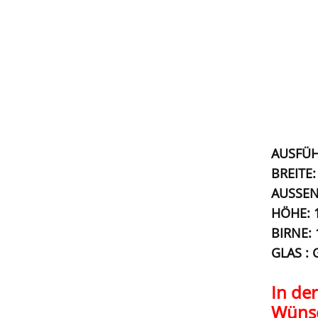
AUSFÜH
BREITE:
AUSSEN
HÖHE: 
BIRNE: 
GLAS : G
In de
Wünsc