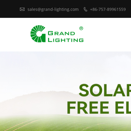

sales@grand-lighting.com
+86-757-89961559
