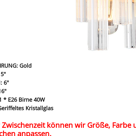
RUNG: Gold
 5"
: 6"
16"
1 * E26 Birne 40W
eriffeltes Kristallglas
r Zwischenzeit können wir Größe, Farbe 
hen anpassen.