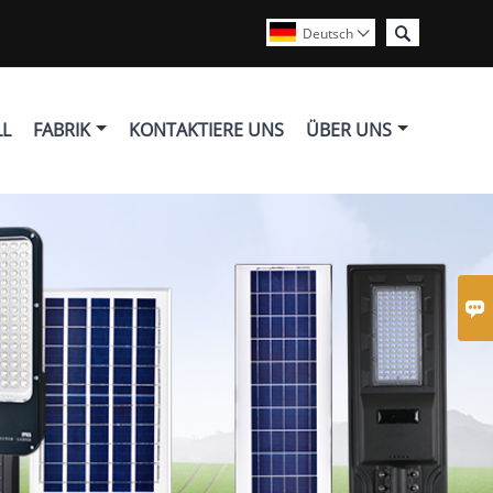

Deutsch

LL
FABRIK
KONTAKTIERE UNS
ÜBER UNS
