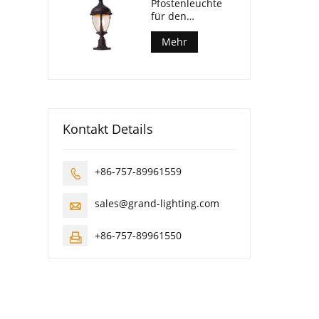
Pfostenleuchte
für den
Außenbereich
Mehr
Kontakt Details
+86-757-89961559

sales@grand-lighting.com

+86-757-89961550
