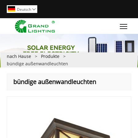
Deutsch

Togg
nach Hause
>
Produkte
>
bündige außenwandleuchten
bündige außenwandleuchten