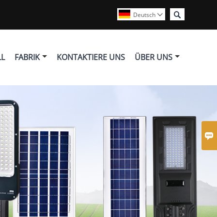

Deutsch

LL
FABRIK
KONTAKTIERE UNS
ÜBER UNS
