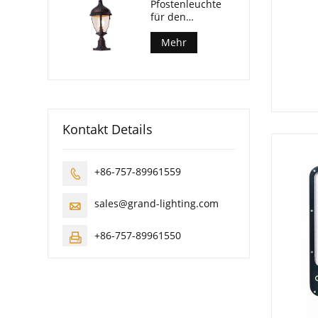
Pfostenleuchte
für den
Außenbereich
Mehr
Kontakt Details
+86-757-89961559

sales@grand-lighting.com

+86-757-89961550
