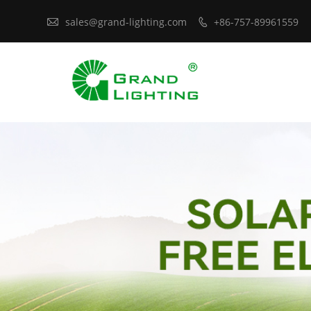

sales@grand-lighting.com
+86-757-89961559
