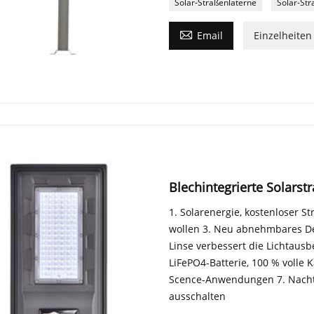
Solar-Straßenlaterne
Solar-Str

Email
Einzelheiten
Blechintegrierte Solarst
1. Solarenergie, kostenloser St
wollen 3. Neu abnehmbares Des
Linse verbessert die Lichtau
LiFePO4-Batterie, 100 % volle 
Scence-Anwendungen 7. Nachts
ausschalten