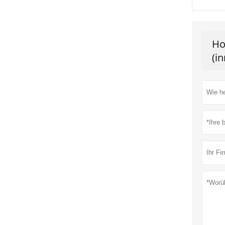
Ho
(i