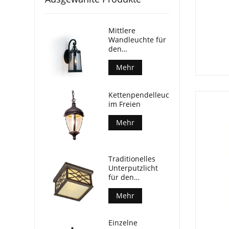
Mittlere
Wandleuchte für
den
Außenbereich
Mehr
Kettenpendelleuchte
im Freien
Mehr
Traditionelles
Unterputzlicht
für den
Außenbereich
Mehr
Einzelne