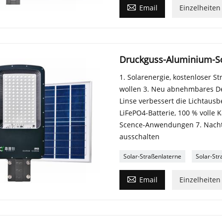

Email
Einzelheiten
Druckguss-Aluminium-So
1. Solarenergie, kostenloser St
wollen 3. Neu abnehmbares Des
Linse verbessert die Lichtau
LiFePO4-Batterie, 100 % volle 
Scence-Anwendungen 7. Nachts
ausschalten
Solar-Straßenlaterne
Solar-Str

Email
Einzelheiten