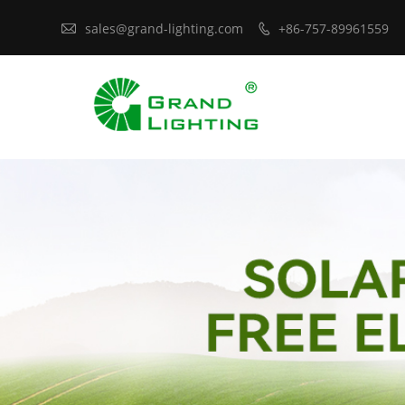

sales@grand-lighting.com
+86-757-89961559
