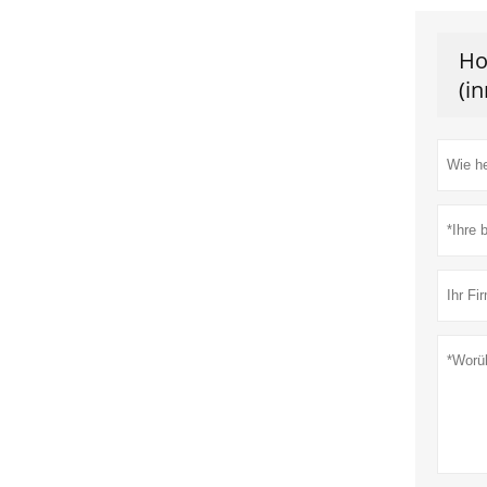
Ho
(i