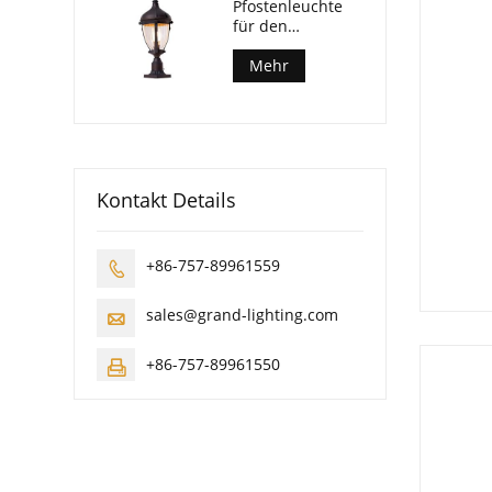
Pfostenleuchte
für den
Außenbereich
Mehr
Kontakt Details
+86-757-89961559

sales@grand-lighting.com

+86-757-89961550
