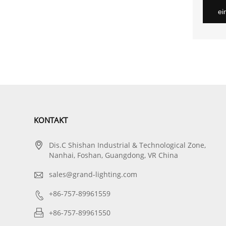
ei
KONTAKT

Dis.C Shishan Industrial & Technological Zone,
Nanhai, Foshan, Guangdong, VR China

sales@grand-lighting.com

+86-757-89961559

+86-757-89961550