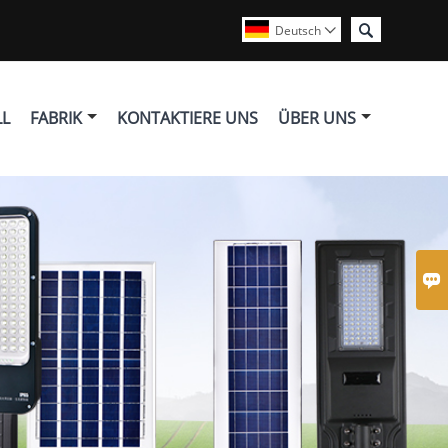

Deutsch

LL
FABRIK
KONTAKTIERE UNS
ÜBER UNS
